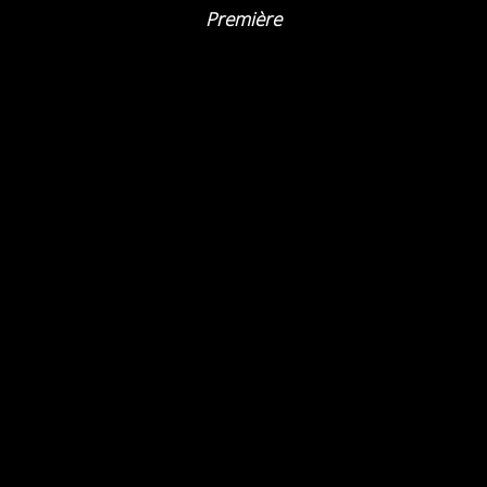
Première